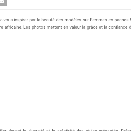
z-vous inspirer par la beauté des modèles sur Femmes en pagnes !
ture africaine. Les photos mettent en valeur la grâce et la confian
 devant la diversité et la créativité des styles présentés. Prépar