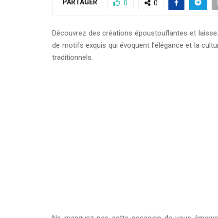
PARTAGER
0
0
Découvrez des créations époustouflantes et laisse
de motifs exquis qui évoquent l’élégance et la cul
traditionnels.
Ne manquez pas cette occasion de vous émerveiller