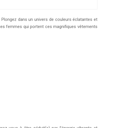
 Plongez dans un univers de couleurs éclatantes et
ce des femmes qui portent ces magnifiques vêtements
ez-vous à être séduit(e) par l’énergie vibrante et