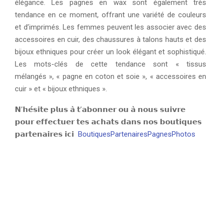
élégance. Les pagnes en wax sont également très
tendance en ce moment, offrant une variété de couleurs
et d’imprimés. Les femmes peuvent les associer avec des
accessoires en cuir, des chaussures à talons hauts et des
bijoux ethniques pour créer un look élégant et sophistiqué.
Les mots-clés de cette tendance sont « tissus
mélangés », « pagne en coton et soie », « accessoires en
cuir » et « bijoux ethniques ».
𝗡’𝗵𝗲́𝘀𝗶𝘁𝗲 𝗽𝗹𝘂𝘀 𝗮̀ 𝘁’𝗮𝗯𝗼𝗻𝗻𝗲𝗿 𝗼𝘂 𝗮̀ 𝗻𝗼𝘂𝘀 𝘀𝘂𝗶𝘃𝗿𝗲
𝗽𝗼𝘂𝗿 𝗲𝗳𝗳𝗲𝗰𝘁𝘂𝗲𝗿 𝘁𝗲𝘀 𝗮𝗰𝗵𝗮𝘁𝘀 𝗱𝗮𝗻𝘀 𝗻𝗼𝘀 𝗯𝗼𝘂𝘁𝗶𝗾𝘂𝗲𝘀
𝗽𝗮𝗿𝘁𝗲𝗻𝗮𝗶𝗿𝗲𝘀 𝗶𝗰𝗶
BoutiquesPartenairesPagnesPhotos