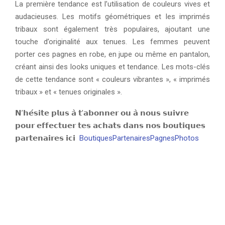
La première tendance est l’utilisation de couleurs vives et
audacieuses. Les motifs géométriques et les imprimés
tribaux sont également très populaires, ajoutant une
touche d’originalité aux tenues. Les femmes peuvent
porter ces pagnes en robe, en jupe ou même en pantalon,
créant ainsi des looks uniques et tendance. Les mots-clés
de cette tendance sont « couleurs vibrantes », « imprimés
tribaux » et « tenues originales ».
𝗡’𝗵𝗲́𝘀𝗶𝘁𝗲 𝗽𝗹𝘂𝘀 𝗮̀ 𝘁’𝗮𝗯𝗼𝗻𝗻𝗲𝗿 𝗼𝘂 𝗮̀ 𝗻𝗼𝘂𝘀 𝘀𝘂𝗶𝘃𝗿𝗲
𝗽𝗼𝘂𝗿 𝗲𝗳𝗳𝗲𝗰𝘁𝘂𝗲𝗿 𝘁𝗲𝘀 𝗮𝗰𝗵𝗮𝘁𝘀 𝗱𝗮𝗻𝘀 𝗻𝗼𝘀 𝗯𝗼𝘂𝘁𝗶𝗾𝘂𝗲𝘀
𝗽𝗮𝗿𝘁𝗲𝗻𝗮𝗶𝗿𝗲𝘀 𝗶𝗰𝗶
BoutiquesPartenairesPagnesPhotos