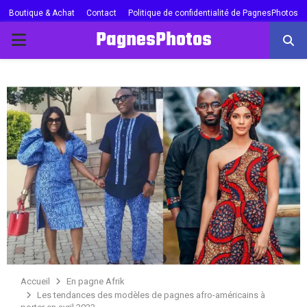
Boutique & Achat
Contact
Politique de confidentialité de PagnesPhotos
PagnesPhotos
PRIMARY
MENU
Accueil
En pagne Afrik
Les tendances des modèles de pagnes afro-américains à