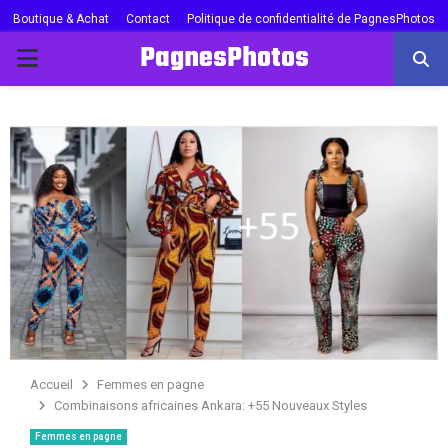
Boutique & Achat
Contact
Politique de confidentialité de PagnesPhotos
PagnesPhotos
PRIMARY
MENU
Accueil
Femmes en pagne
Combinaisons africaines Ankara: +55 Nouveaux Styles
Femmes en pagne