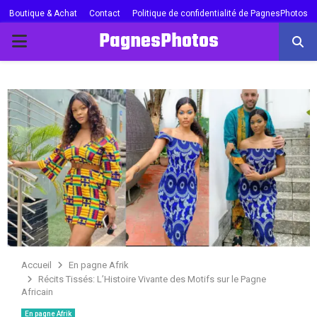
Boutique & Achat
Contact
Politique de confidentialité de PagnesPhotos
PagnesPhotos
PRIMARY
MENU
Accueil
En pagne Afrik
Récits Tissés: L’Histoire Vivante des Motifs sur le Pagne
Africain
En pagne Afrik