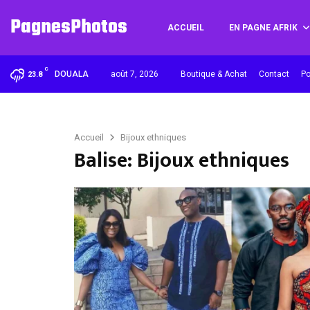
PagnesPhotos
ACCUEIL
EN PAGNE AFRIK
C
DOUALA
août 7, 2026
Boutique & Achat
Contact
Po
23.8
Accueil
Bijoux ethniques
Balise: Bijoux ethniques