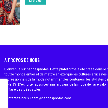
Lire plus
A PROPOS DE NOUS
Bienvenue sur pagnesphotos. Cette plateforme a été créée dans le bu
tout le monde entier et de mettre en exergue les cultures africaines 
professionnels de la mode notamment les couturiers, les stylistes de
style; (3) D’exhorter aussi certains artisans de la mode de faire valoir
se faire des idées styles.
Contactez-nous
Team@pagnesphotos.com