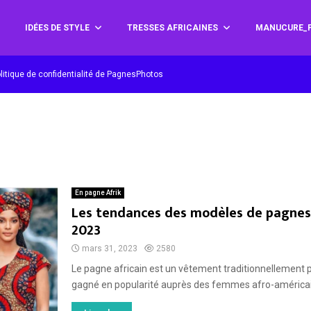
IDÉES DE STYLE
TRESSES AFRICAINES
MANUCURE_P
litique de confidentialité de PagnesPhotos
En pagne Afrik
Les tendances des modèles de pagnes 
2023
mars 31, 2023
2580
Le pagne africain est un vêtement traditionnellement p
gagné en popularité auprès des femmes afro-américaine