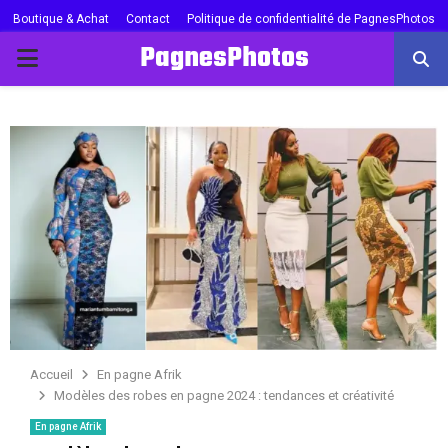
Boutique & Achat
Contact
Politique de confidentialité de PagnesPhotos
PagnesPhotos
PRIMARY
MENU
Accueil
En pagne Afrik
Modèles des robes en pagne 2024 : tendances et créativité
En pagne Afrik