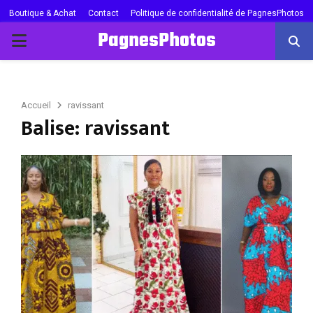
Boutique & Achat
Contact
Politique de confidentialité de PagnesPhotos
PagnesPhotos
PRIMARY
MENU
Accueil
ravissant
Balise: ravissant