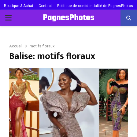
Boutique & Achat
Contact
Politique de confidentialité de PagnesPhotos
PagnesPhotos
PRIMARY
MENU
Accueil
motifs floraux
Balise: motifs floraux