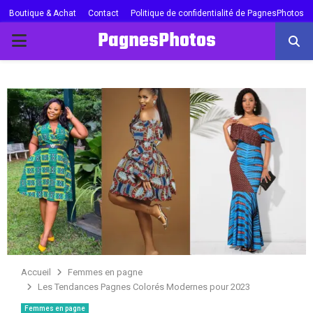
Boutique & Achat
Contact
Politique de confidentialité de PagnesPhotos
PagnesPhotos
PRIMARY
MENU
Accueil
Femmes en pagne
Les Tendances Pagnes Colorés Modernes pour 2023
Femmes en pagne