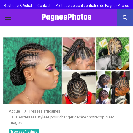
Boutique & Achat
Contact
Politique de confidentialité de PagnesPhotos
PagnesPhotos
PRIMARY
MENU
Accueil
Tresses africaines
Des tresses stylées pour changer de tête : notre top 40 en
images
Tresses africaines