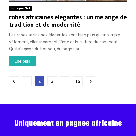
En pagne Afrik
robes africaines élégantes : un mélange de
tradition et de modernité
Les robes africaines élégantes sont bien plus qu’un simple
vêtement, elles incarnent l’âme et la culture du continent.
Qu’il s’agisse du boubou, du pagne ou...
Lire plus
Pagination
1
2
3
…
15
des
publications
Uniquement en pagnes africains