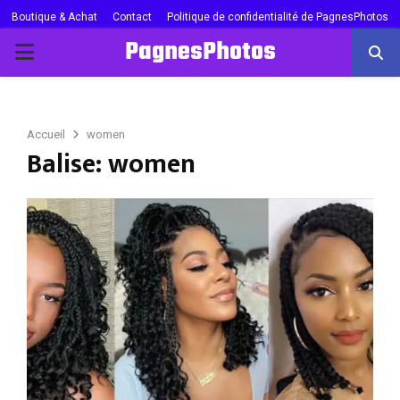
Boutique & Achat
Contact
Politique de confidentialité de PagnesPhotos
PagnesPhotos
PRIMARY
MENU
Accueil
women
Balise: women