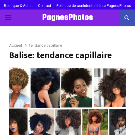
Boutique & Achat
Contact
Politique de confidentialité de PagnesPhotos
PagnesPhotos
PRIMARY
MENU
Accueil
tendance capillaire
Balise: tendance capillaire