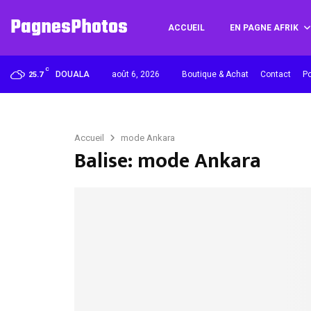
PagnesPhotos
ACCUEIL
EN PAGNE AFRIK
C
DOUALA
août 6, 2026
Boutique & Achat
Contact
Po
25.7
Accueil
mode Ankara
Balise: mode Ankara