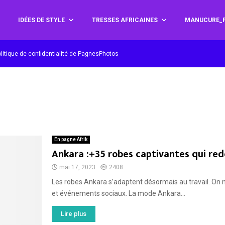
IDÉES DE STYLE
TRESSES AFRICAINES
MANUCURE_P
litique de confidentialité de PagnesPhotos
En pagne Afrik
Ankara :+35 robes captivantes qui redé
mai 17, 2023
2408
Les robes Ankara s’adaptent désormais au travail. On ne
et événements sociaux. La mode Ankara...
Lire plus