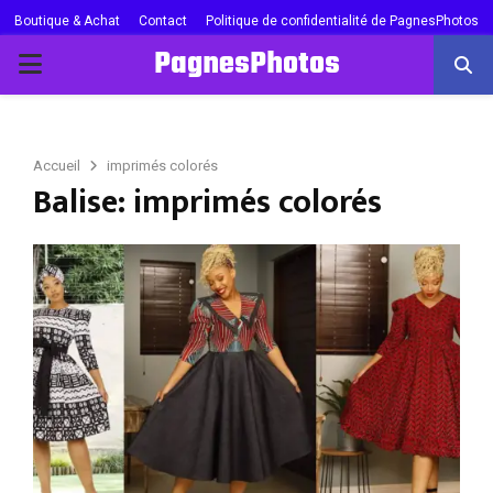
Boutique & Achat
Contact
Politique de confidentialité de PagnesPhotos
PagnesPhotos
PRIMARY
MENU
Accueil
imprimés colorés
Balise: imprimés colorés