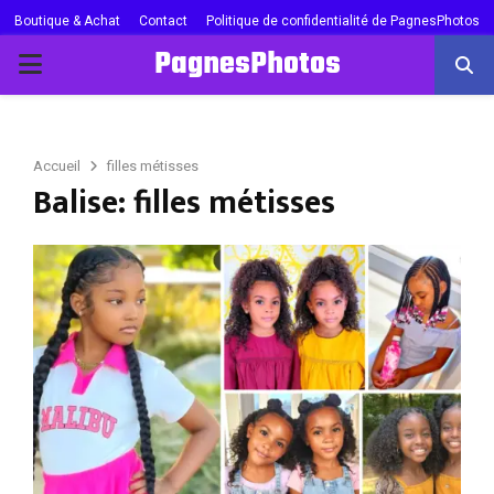
Boutique & Achat
Contact
Politique de confidentialité de PagnesPhotos
PagnesPhotos
PRIMARY
MENU
Accueil
filles métisses
Balise: filles métisses