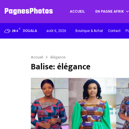
PagnesPhotos
ACCUEIL
EN PAGNE AFRIK
C
DOUALA
août 6, 2026
Boutique & Achat
Contact
Po
28.4
Accueil
élégance
Balise: élégance