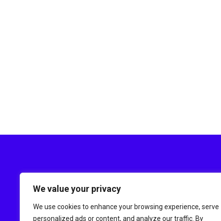
We value your privacy
Uniquement en pagnes africains
We use cookies to enhance your browsing experience, serve
personalized ads or content, and analyze our traffic. By