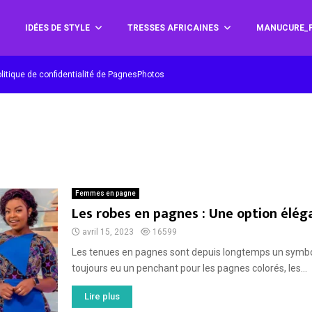
IDÉES DE STYLE
TRESSES AFRICAINES
MANUCURE_P
litique de confidentialité de PagnesPhotos
Femmes en pagne
Les robes en pagnes : Une option élég
avril 15, 2023
16599
Les tenues en pagnes sont depuis longtemps un symbol
toujours eu un penchant pour les pagnes colorés, les...
Lire plus