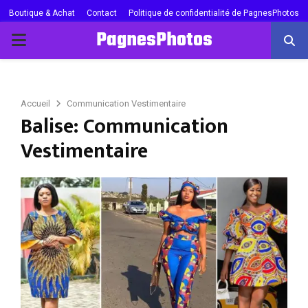
Boutique & Achat
Contact
Politique de confidentialité de PagnesPhotos
PagnesPhotos
PRIMARY
MENU
Accueil
Communication Vestimentaire
Balise: Communication
Vestimentaire