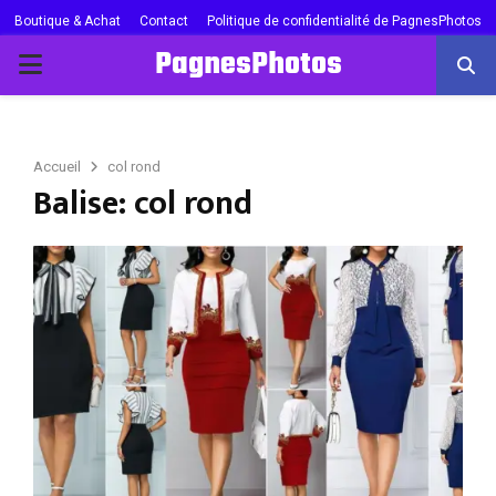
Boutique & Achat
Contact
Politique de confidentialité de PagnesPhotos
PagnesPhotos
PRIMARY
MENU
Accueil
col rond
Balise: col rond