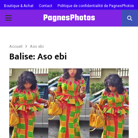
Boutique & Achat
Contact
Politique de confidentialité de PagnesPhotos
PagnesPhotos
PRIMARY
MENU
Accueil
Aso ebi
Balise: Aso ebi