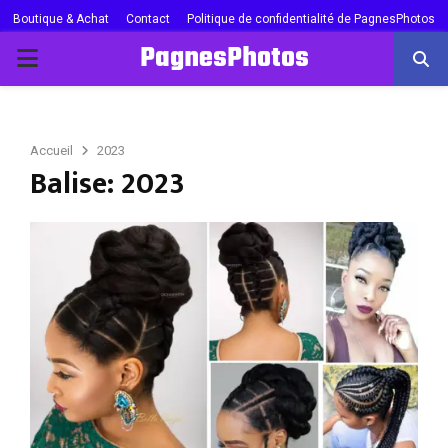
Boutique & Achat
Contact
Politique de confidentialité de PagnesPhotos
PagnesPhotos
PRIMARY
MENU
Accueil
2023
Balise: 2023