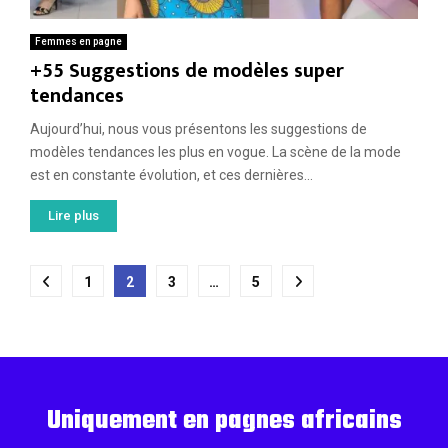
Femmes en pagne
+55 Suggestions de modèles super
tendances
Aujourd’hui, nous vous présentons les suggestions de
modèles tendances les plus en vogue. La scène de la mode
est en constante évolution, et ces dernières...
Lire plus
Pagination
1
2
3
…
5
des
publications
Uniquement en pagnes africains